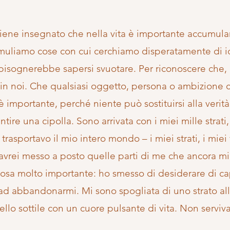
ene insegnato che nella vita è importante accumula
uliamo cose con cui cerchiamo disperatamente di id
bisognerebbe sapersi svuotare. Per riconoscere che,
e in noi. Che qualsiasi oggetto, persona o ambizione c
è importante, perché niente può sostituirsi alla verità
tire una cipolla. Sono arrivata con i miei mille strat
rasportavo il mio intero mondo – i miei strati, i miei
avrei messo a posto quelle parti di me che ancora mi
cosa molto importante: ho smesso di desiderare di ca
 ad abbandonarmi. Mi sono spogliata di uno strato alla
lo sottile con un cuore pulsante di vita. Non serviva 