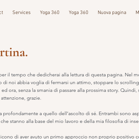
ct
Services
Yoga 360
Yoga 360
Nuova pagina
M
rtina.
i per il tempo che dedicherai alla lettura di questa pagina. Nel
i noi abbia voglia di fermarsi un attimo, stoppare lo scrolling
d ora, senza la smania di passare alla prossima story. Quindi, se
 attenzione, grazie.
ega profondamente a quello dell’ascolto di sé. Entrambi sono as
 che stanno alla base del mio lavoro e della mia filosofia di in
cono di aver avuto un primo approccio non proprio positivo c