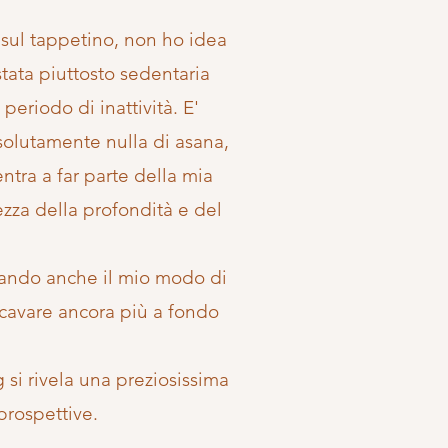
 sul tappetino, non ho idea
stata piuttosto sedentaria
eriodo di inattività. E'
solutamente nulla di asana,
ntra a far parte della mia
ezza della profondità e del
biando anche il mio modo di
 scavare ancora più a fondo
 si rivela una preziosissima
prospettive.