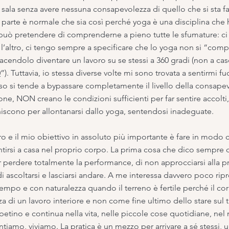
n sala senza avere nessuna consapevolezza di quello che si sta 
 parte è normale che sia così perché yoga è una disciplina che h
o può pretendere di comprenderne a pieno tutte le sfumature: c
a l’altro, ci tengo sempre a specificare che lo yoga non si “co
ta facendolo diventare un lavoro su se stessi a 360 gradi (non a 
0
”). Tuttavia, io stessa diverse volte mi sono trovata a sentirmi fu
o si tende a bypassare completamente il livello della consapev
, NON creano le condizioni sufficienti per far sentire accolti, 
niscono per allontanarsi dallo yoga, sentendosi inadeguate.
ro e il mio obiettivo in assoluto più importante è fare in modo 
tirsi a casa nel proprio corpo. La prima cosa che dico sempr
r perdere totalmente la performance, di non approcciarsi alla pr
i ascoltarsi e lasciarsi andare. A me interessa davvero poco rip
tempo e con naturalezza quando il terreno è fertile perché il cor
di un lavoro interiore e non come fine ultimo dello stare sul ta
ppetino e continua nella vita, nelle piccole cose quotidiane, nel
ntiamo, viviamo. La pratica è un mezzo per arrivare a sé stessi,