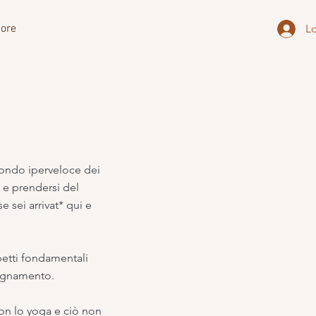
ore
L
 mondo iperveloce dei
 e prendersi del
 sei arrivat* qui e
petti fondamentali
segnamento.
on lo yoga e ciò non