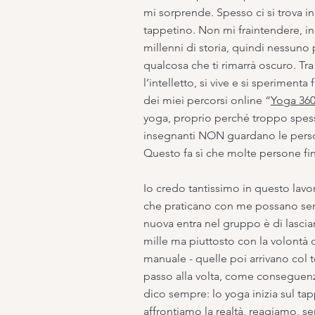
mi sorprende. Spesso ci si trova i
tappetino. Non mi fraintendere, in
millenni di storia, quindi nessun
qualcosa che ti rimarrà oscuro. Tr
l’intelletto, si vive e si sperimen
dei miei percorsi online “
Yoga 36
yoga, proprio perché troppo spess
insegnanti NON guardano le persone
Questo fa sì che molte persone fi
Io credo tantissimo in questo lavo
che praticano con me possano sen
nuova entra nel gruppo è di lascia
mille ma piuttosto con la volontà d
manuale - quelle poi arrivano col 
passo alla volta, come conseguenza 
dico sempre: lo yoga inizia sul ta
affrontiamo la realtà, reagiamo, se