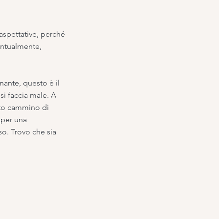
aspettative, perché
untualmente,
nante, questo è il
si faccia male. A
esto cammino di
 per una
so. Trovo che sia