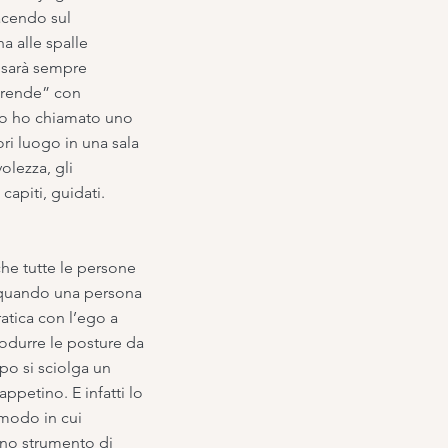
facendo sul
a alle spalle
i sarà sempre
mprende” con
caso ho chiamato uno
ori luogo in una sala
olezza, gli
capiti, guidati.
che tutte le persone
e quando una persona
atica con l’ego a
rodurre le posture da
po si sciolga un
ppetino. E infatti lo
 modo in cui
 uno strumento di