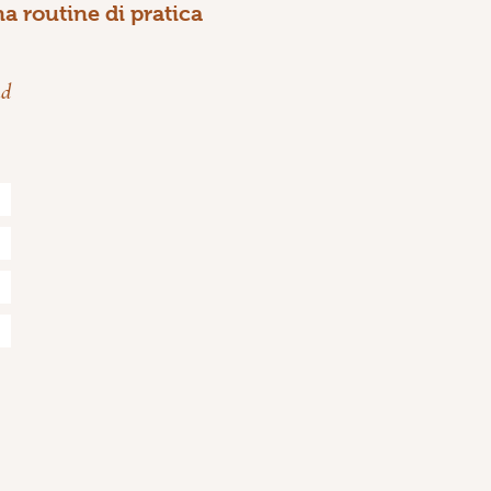
na routine di pratica
.
ad