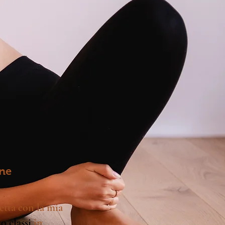
one
retta con la mia
0 classi
in