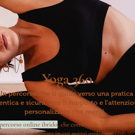
Yoga 360
Un percorso che ti guida verso una pratica
entica e sicura, con il supporto e l'attenzi
personalizzata che meriti.
percorso online ibrido
, che combina le lezioni in di
ne a un'area riservata in cui potrai esplorare
più di 25