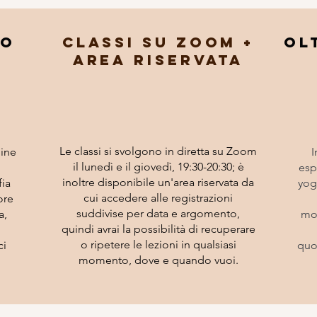
to
classi su zoom +
ol
area riservata
Le classi si svolgono in diretta su Zoom
line
I
il lunedì e il giovedì, 19:30-20:30; è
espl
inoltre disponibile un'area riservata da
fia
yog
cui accedere alle registrazioni
ore
suddivise per data e argomento,
a,
mov
quindi avrai la possibilità di recuperare
o ripetere le lezioni in qualsiasi
ci
quo
momento, dove e quando vuoi.