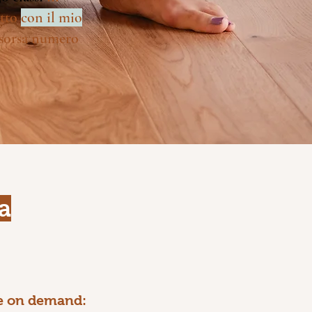
utto
con il mio
risorsa numero
a
me on demand: