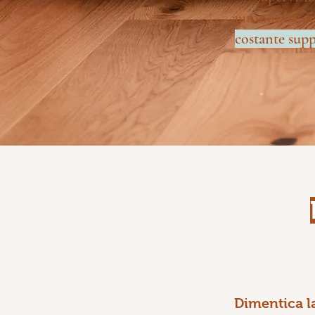
autonomia, sce
costante sup
Dimentica l