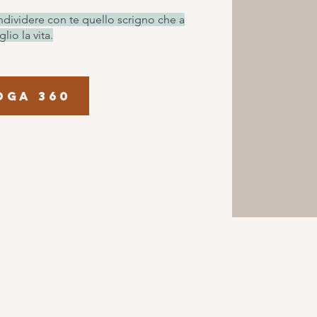
dividere con te quello scrigno che a
io la vita.
Yoga 360