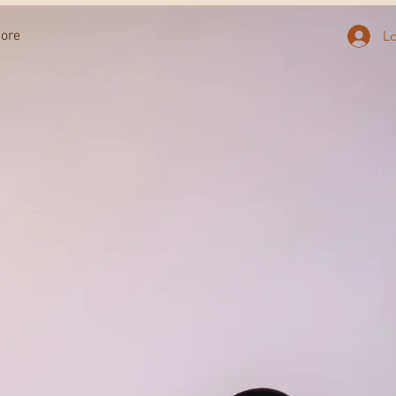
ore
L