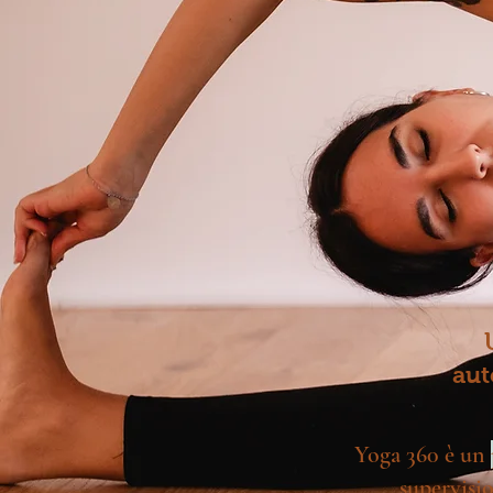
aut
Yoga 360 è un
supervisio