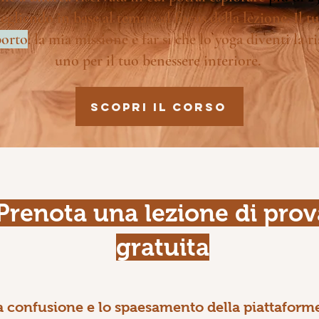
gliendo in base al tema e al focus della lezione. Il t
porto
: la mia missione è far sì che lo yoga diventi la 
uno per il tuo benessere interiore.
Scopri il corso
Prenota una lezione di prov
gratuita
a confusione e lo spaesamento della piattafor