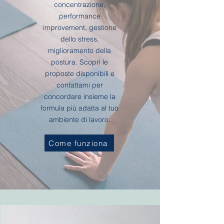
concentrazione,
performance
improvement, gestione
dello stress,
miglioramento della
postura. Scopri le
proposte disponibili e
contattami per
concordare insieme la
formula più adatta al tuo
ambiente di lavoro.
Come funziona