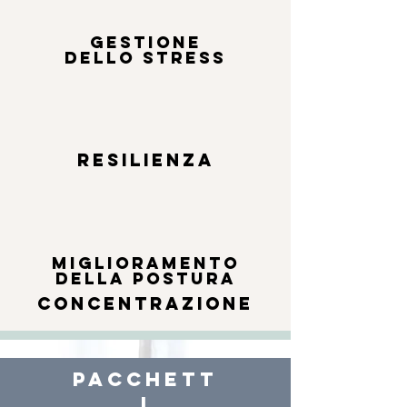
gestione
dello stress
resilienza
miglioramento
della postura
concentrazione
pacchett
i