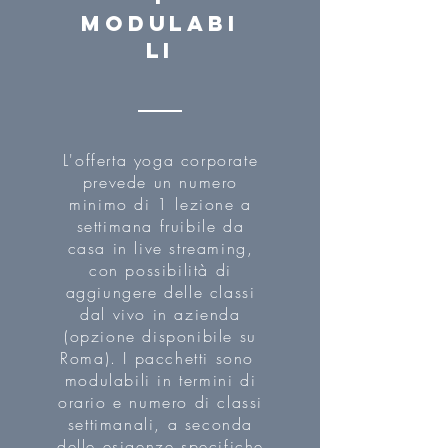
modulabi
li
L'offerta yoga corporate
prevede un numero
minimo di 1 lezione a
settimana fruibile da
casa in live streaming,
con possibilità di
aggiungere delle classi
dal vivo in azienda
(opzione disponibile su
Roma). I pacchetti sono
modulabili in termini di
orario e numero di classi
settimanali, a seconda
delle esigenze specifiche