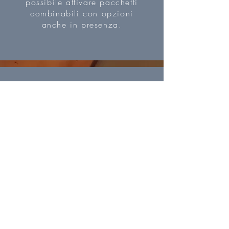
possibile attivare pacchetti
combinabili con opzioni
anche in presenza.
coaching e
mindfulness
E' possibile aggiungere ai
pacchetti yoga di base delle
sessioni di coaching 1:1 e
meditazione di gruppo. Le
tecniche di mindfulness sono