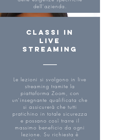
dell'azienda.
classi in
live
streaming
Le lezioni si svolgono in live
streaming tramite la
piattaforma Zoom, con
un'insegnante qualificata che
si assicurerà che tutti
pratichino in totale sicurezza
e possano così trarre il
massimo beneficio da ogni
lezione. Su richiesta è