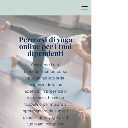
Percorsi di yoga
online per i tuoi
dipendenti
Scegli per i tuoi
dipendenti un percorso
di yoga tagliato sulle
esigenze della tua
azienda. In presenza o
da remoto, basta un
tappetino per iniziare a
sperimentare da subito i
benefici dello yoga per il
tuo team: maggiore