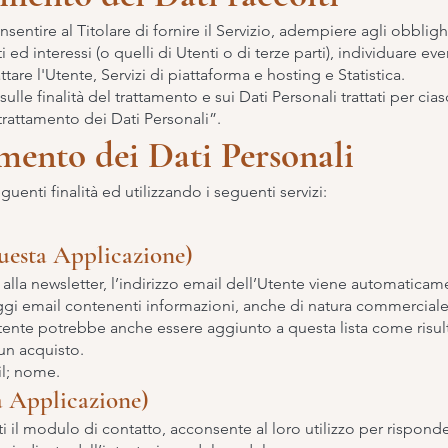
nsentire al Titolare di fornire il Servizio, adempiere agli obblig
ti ed interessi (o quelli di Utenti o di terze parti), individuare ev
tare l'Utente, Servizi di piattaforma e hosting e Statistica.
lle finalità del trattamento e sui Dati Personali trattati per cias
 trattamento dei Dati Personali”.
amento dei Dati Personali
guenti finalità ed utilizzando i seguenti servizi:
questa Applicazione)
o alla newsletter, l’indirizzo email dell’Utente viene automaticamen
gi email contenenti informazioni, anche di natura commerciale
Utente potrebbe anche essere aggiunto a questa lista come risult
un acquisto.
il; nome.
a Applicazione)
 il modulo di contatto, acconsente al loro utilizzo per risponder