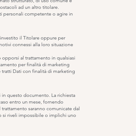
 formato strutturato, di uso comune e
stacoli ad un altro titolare.
ti personali competente o agire in
investito il Titolare oppure per
motivi connessi alla loro situazione
o opporsi al trattamento in qualsiasi
amento per finalità di marketing
 tratti Dati con finalità di marketing
cati in questo documento. La richiesta
 caso entro un mese, fornendo
 del trattamento saranno comunicate dal
ò si riveli impossibile o implichi uno