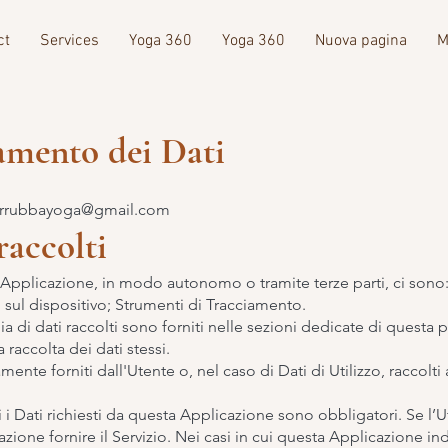
ct
Services
Yoga 360
Yoga 360
Nuova pagina
M
tamento dei Dati
arrubbayoga@gmail.com
raccolti
sta Applicazione, in modo autonomo o tramite terze parti, ci s
i sul dispositivo; Strumenti di Tracciamento.
a di dati raccolti sono forniti nelle sezioni dedicate di questa 
a raccolta dei dati stessi.
mente forniti dall'Utente o, nel caso di Dati di Utilizzo, raccol
 i Dati richiesti da questa Applicazione sono obbligatori. Se l’U
ione fornire il Servizio. Nei casi in cui questa Applicazione indi