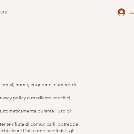
ore
L
ono: email; nome; cognome; numero di
privacy policy o mediante specifici
ti automaticamente durante l'uso di
tente rifiuta di comunicarli, potrebbe
chi alcuni Dati come facoltativi, gli