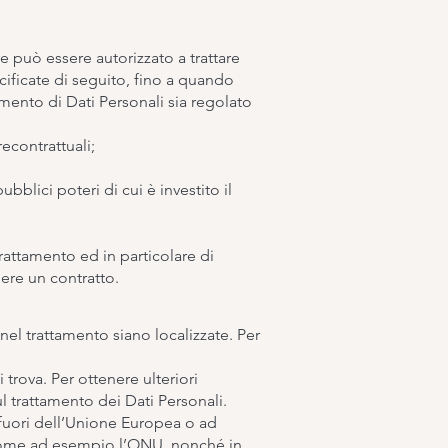
re può essere autorizzato a trattare
cificate di seguito, fino a quando
amento di Dati Personali sia regolato
econtrattuali;
bblici poteri di cui è investito il
rattamento ed in particolare di
dere un contratto.
 nel trattamento siano localizzate. Per
 trova. Per ottenere ulteriori
ul trattamento dei Dati Personali.
i fuori dell’Unione Europea o ad
, come ad esempio l’ONU, nonché in