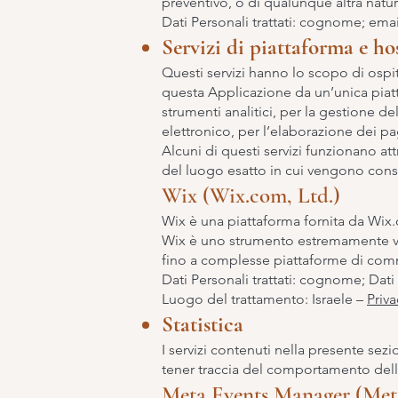
preventivo, o di qualunque altra natur
Dati Personali trattati: cognome; ema
Servizi di piattaforma e ho
Questi servizi hanno lo scopo di osp
questa Applicazione da un’unica piat
strumenti analitici, per la gestione d
elettronico, per l’elaborazione dei pag
Alcuni di questi servizi funzionano at
del luogo esatto in cui vengono conser
Wix (Wix.com, Ltd.)
Wix è una piattaforma fornita da Wix.
Wix è uno strumento estremamente vers
fino a complesse piattaforme di comm
Dati Personali trattati: cognome; Dati 
Luogo del trattamento: Israele –
Priva
Statistica
I servizi contenuti nella presente sez
tener traccia del comportamento dell
Meta Events Manager (Meta