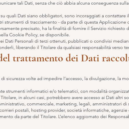
municare tali Dati, senza che ciò abbia alcuna conseguenza sulla 
u quali Dati siano obbligatori, sono incoraggiati a contattare il
tri strumenti di tracciamento - da parte di questa Applicazione o de
ente precisato, ha la finalità di fornire il Servizio richiesto dall
lla Cookie Policy, se disponibile.
ei Dati Personali di terzi ottenuti, pubblicati o condivisi medi
fonderli, liberando il Titolare da qualsiasi responsabilità verso ter
el trattamento dei Dati raccol
 di sicurezza volte ad impedire l’accesso, la divulgazione, la mo
nte strumenti informatici e/o telematici, con modalità organizza
al Titolare, in alcuni casi, potrebbero avere accesso ai Dati altri 
inistrativo, commerciale, marketing, legali, amministratori di 
i, corrieri postali, hosting provider, società informatiche, agen
amento da parte del Titolare. L’elenco aggiornato dei Responsab