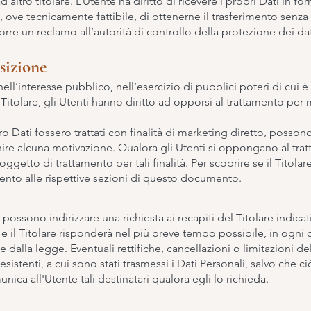
e ad altro titolare. L’Utente ha diritto di ricevere i propri Dati in
 ove tecnicamente fattibile, di ottenerne il trasferimento senza o
re un reclamo all’autorità di controllo della protezione dei da
osizione
ell’interesse pubblico, nell’esercizio di pubblici poteri di cui è 
Titolare, gli Utenti hanno diritto ad opporsi al trattamento per 
oro Dati fossero trattati con finalità di marketing diretto, posson
re alcuna motivazione. Qualora gli Utenti si oppongano al tratt
ggetto di trattamento per tali finalità. Per scoprire se il Titolare
mento alle rispettive sezioni di questo documento.
nti possono indirizzare una richiesta ai recapiti del Titolare indi
e il Titolare risponderà nel più breve tempo possibile, in ogni
ste dalla legge. Eventuali rettifiche, cancellazioni o limitazioni
esistenti, a cui sono stati trasmessi i Dati Personali, salvo che ci
nica all'Utente tali destinatari qualora egli lo richieda.