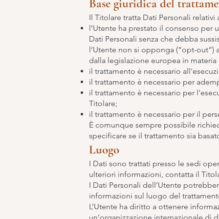
Base giuridica del trattam
Il Titolare tratta Dati Personali relati
l’Utente ha prestato il consenso per un
Dati Personali senza che debba sussist
l’Utente non si opponga (“opt-out”) a 
dalla legislazione europea in materia 
il trattamento è necessario all'esecuz
il trattamento è necessario per ademp
il trattamento è necessario per l'esecu
Titolare;
il trattamento è necessario per il pers
È comunque sempre possibile richiedere
specificare se il trattamento sia basa
Luogo
I Dati sono trattati presso le sedi ope
ulteriori informazioni, contatta il Titol
I Dati Personali dell’Utente potrebbero
informazioni sul luogo del trattamento 
L’Utente ha diritto a ottenere informa
un’organizzazione internazionale di d