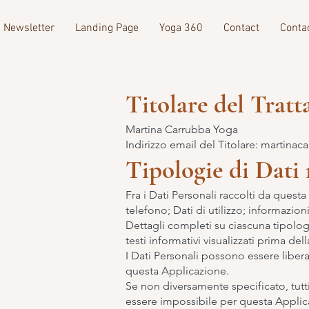
Newsletter
Landing Page
Yoga 360
Contact
Conta
Titolare del Trat
Martina Carrubba Yoga
Indirizzo email del Titolare:
martinac
Tipologie di Dati 
Fra i Dati Personali raccolti da que
telefono; Dati di utilizzo; informazion
Dettagli completi su ciascuna tipologi
testi informativi visualizzati prima dell
I Dati Personali possono essere libera
questa Applicazione.
Se non diversamente specificato, tutti
essere impossibile per questa Applicaz