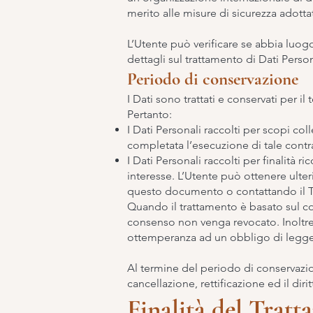
merito alle misure di sicurezza adotta
L’Utente può verificare se abbia luog
dettagli sul trattamento di Dati Person
Periodo di conservazione
I Dati sono trattati e conservati per il 
Pertanto:
I Dati Personali raccolti per scopi col
completata l’esecuzione di tale contr
I Dati Personali raccolti per finalità r
interesse. L’Utente può ottenere ulteri
questo documento o contattando il Ti
Quando il trattamento è basato sul co
consenso non venga revocato. Inoltre,
ottemperanza ad un obbligo di legge 
Al termine del periodo di conservazione
cancellazione, rettificazione ed il diri
Finalità del Tratt