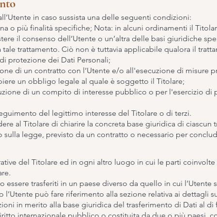
ento
vi all’Utente in caso sussista una delle seguenti condizioni:
a o più finalità specifiche; Nota: in alcuni ordinamenti il Titola
ere il consenso dell’Utente o un’altra delle basi giuridiche spe
tale trattamento. Ciò non è tuttavia applicabile qualora il tratt
di protezione dei Dati Personali;
ione di un contratto con l’Utente e/o all'esecuzione di misure pr
iere un obbligo legale al quale è soggetto il Titolare;
zione di un compito di interesse pubblico o per l'esercizio di pu
eguimento del legittimo interesse del Titolare o di terzi.
 al Titolare di chiarire la concreta base giuridica di ciascun t
to sulla legge, previsto da un contratto o necessario per conclu
rative del Titolare ed in ogni altro luogo in cui le parti coinvolte
are.
 essere trasferiti in un paese diverso da quello in cui l’Utente si
l’Utente può fare riferimento alla sezione relativa ai dettagli s
zioni in merito alla base giuridica del trasferimento di Dati al d
iritto internazionale pubblico o costituita da due o più paesi