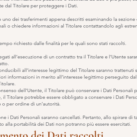
te dal Titolare per proteggere i Dati.
o uno dei trasferimenti appena descritti esaminando la sezione
ali o chiedere informazioni al Titolare contattandolo agli estremi
tempo richiesto dalle finalità per le quali sono stati raccolti.
legati all’esecuzione di un contratto tra il Titolare e l’Utente sa
atto.
iconducibili all’interesse legittimo del Titolare saranno trattenut
ori informazioni in merito all’interesse legittimo perseguito dal 
tolare.
nsenso dell’Utente, il Titolare può conservare i Dati Personali
 il Titolare potrebbe essere obbligato a conservare i Dati Pers
o per ordine di un’autorità.
 i Dati Personali saranno cancellati. Pertanto, allo spirare di ta
tto alla portabilità dei Dati non potranno più essere esercitati.
amento dei Dati raccolti