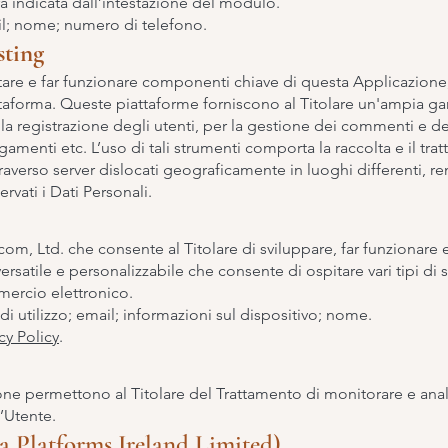
a indicata dall’intestazione del modulo.
il; nome; numero di telefono.
sting
itare e far funzionare componenti chiave di questa Applicazione
taforma. Queste piattaforme forniscono al Titolare un'ampia g
ella registrazione degli utenti, per la gestione dei commenti e 
amenti etc. L’uso di tali strumenti comporta la raccolta e il tra
traverso server dislocati geograficamente in luoghi differenti, r
vati i Dati Personali.
com, Ltd. che consente al Titolare di sviluppare, far funzionare
atile e personalizzabile che consente di ospitare vari tipi di 
ercio elettronico.
di utilizzo; email; informazioni sul dispositivo; nome.
cy Policy
.
ione permettono al Titolare del Trattamento di monitorare e analiz
’Utente.
 Platforms Ireland Limited)