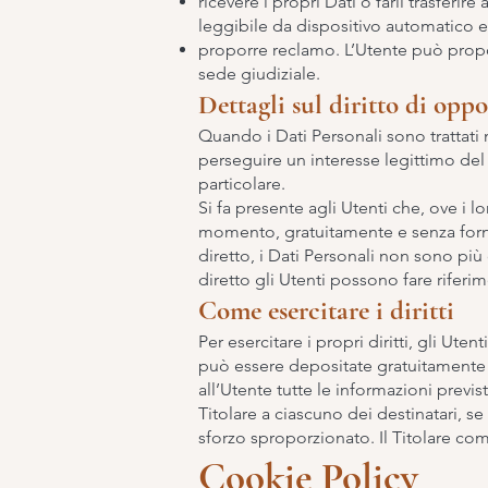
ricevere i propri Dati o farli trasferir
leggibile da dispositivo automatico e,
proporre reclamo. L’Utente può propor
sede giudiziale.
Dettagli sul diritto di opp
Quando i Dati Personali sono trattati n
perseguire un interesse legittimo del 
particolare.
Si fa presente agli Utenti che, ove i l
momento, gratuitamente e senza forni
diretto, i Dati Personali non sono più o
diretto gli Utenti possono fare riferi
Come esercitare i diritti
Per esercitare i propri diritti, gli Ute
può essere depositate gratuitamente 
all’Utente tutte le informazioni previ
Titolare a ciascuno dei destinatari, se 
sforzo sproporzionato. Il Titolare comu
Cookie Policy